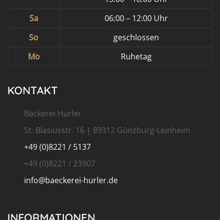
Sa
06:00 – 12:00 Uhr
So
geschlossen
Mo
Ruhetag
KONTAKT
Bäckerei Hurler
St. Blasiusstr. 16 | 89312 Günzburg-Leinheim
+49 (0)8221 / 5137
+49 (0)8221 / 23907
info@baeckerei-hurler.de
INFORMATIONEN